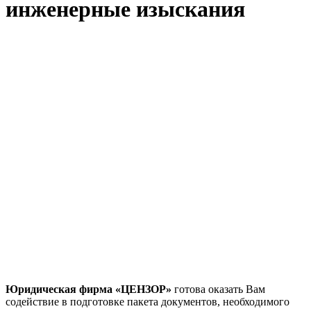
инженерные изыскания
В соответствии с новым Федеральным законом №372-ФЗ
от 03.06.2016 года «О внесении изменений в
Градостроительный кодекс Российской Федерации и
отдельные законодательные акты Российской Федерации»
вступили в силу ряд положений, в том числе и ст. 55.16
Градостроительного кодекса РФ, в которой говорится о
снижении минимальных размеров взносов в
компенсационный фонд, но при этом стоимости по одному
договору увеличены
Юридическая фирма «ЦЕНЗОР»
готова оказать Вам
содействие в подготовке пакета документов, необходимого