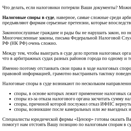
Что делать, если налоговики потеряли Ваши документы? Можно
Налоговые споры в суде
, наверное, самые сложные среди ар
предъявляют фирмам серьезные претензии, которые впоследств
Законопослушные граждане и рады бы не нарушать закон, но не
Многочисленные законы, письма Федеральной Налоговой Служб
РФ (НК РФ) очень сложно.
Между тем, чтобы выиграть в суде дело против налоговых орг
что в арбитражных судах разных районов города по одному и 
Именно поэтому отстаивать свои права в ходе налоговых споро
правовой информацией, грамотно выстраивать тактику поведен
Налоговые споры в суде возникают по нескольким направлени
споры, в основе которых лежит применение налоговых са
споры из-за отказа налогового органа засчитать сумму н
споры, причиной которой послужил отказ ИФНС вернуть 
споры, возникшие после камеральных или же выездных 
Специалисты юридической фирмы «Цензор» готовы оказать Ва
помогут нам отстоять Вашу позицию по налоговым спорам в су