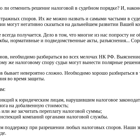
 ли отменить решение налоговой в судебном порядке? И, након
битражных споров. Их же можно назвать и самыми частыми в суд
ии могут негативно сказаться на дальнейшем развитии Вашей к
 всегда получается. Дело в том, что многие из нас попросту не
ы, нормативные и подведомственные акты, разъяснения... Сори
анов, необходимо разбираться во всех мелочах НК РФ. Выяснени
тому же налоговому спору судьи могут вынести полярные решени
в бывает невероятно сложно. Необходимо хорошо разбираться в т
ия во время защиты.
ям:
нкций к юридическим лицам, нарушившим налоговое законодател
алога на добалвенную стоимость;
или же засчитать переплату налоговой суммы;
инспекций компаний органами налоговой службы.
м поддержку при разрешении любых налоговых споров. Наши зн
де.