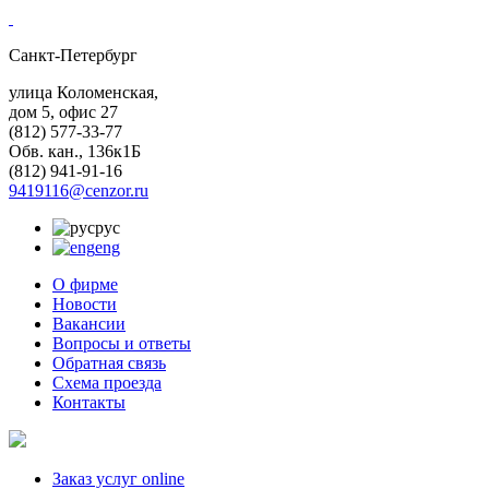
Санкт-Петербург
улица Коломенская,
дом 5, офис 27
(812)
577-33-77
Обв. кан., 136к1Б
(812)
941-91-16
9419116@cenzor.ru
рус
eng
О фирме
Новости
Вакансии
Вопросы и ответы
Обратная связь
Схема проезда
Контакты
Заказ услуг online