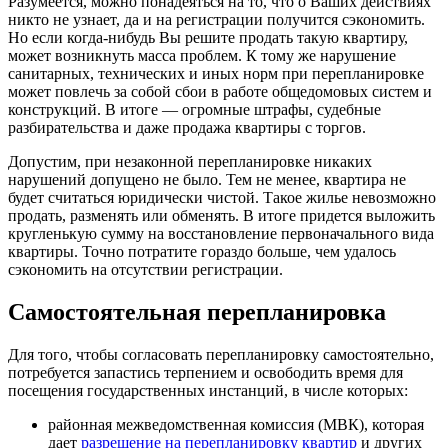
Разумеется, можно понадеяться на то, что о Ваших действиях
никто не узнает, да и на регистрации получится сэкономить.
Но если когда-нибудь Вы решите продать такую квартиру,
может возникнуть масса проблем. К тому же нарушение
санитарных, технических и иных норм при перепланировке
может повлечь за собой сбои в работе общедомовых систем и
конструкций. В итоге — огромные штрафы, судебные
разбирательства и даже продажа квартиры с торгов.
Допустим, при незаконной перепланировке никаких
нарушений допущено не было. Тем не менее, квартира не
будет считаться юридически чистой. Такое жилье невозможно
продать, разменять или обменять. В итоге придется выложить
кругленькую сумму на восстановление первоначального вида
квартиры. Точно потратите гораздо больше, чем удалось
сэкономить на отсутствии регистрации.
Самостоятельная перепланировка
Для того, чтобы согласовать перепланировку самостоятельно,
потребуется запастись терпением и освободить время для
посещения государственных инстанций, в числе которых:
районная межведомственная комиссия (МВК), которая
дает
разрешение на перепланировку квартир
и других