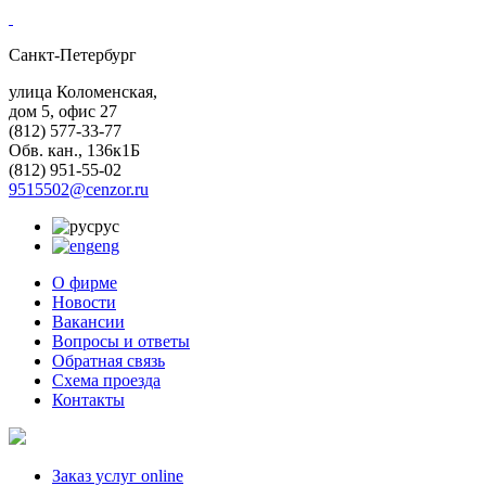
Санкт-Петербург
улица Коломенская,
дом 5, офис 27
(812)
577-33-77
Обв. кан., 136к1Б
(812)
951-55-02
9515502@cenzor.ru
рус
eng
О фирме
Новости
Вакансии
Вопросы и ответы
Обратная связь
Схема проезда
Контакты
Заказ услуг online