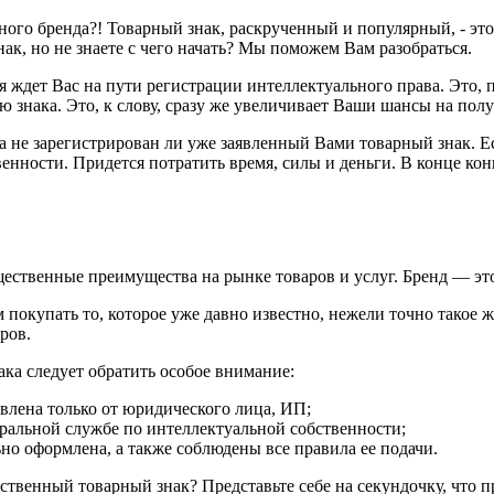
нного бренда?! Товарный знак, раскрученный и популярный, - э
к, но не знаете с чего начать? Мы поможем Вам разобраться.
я ждет Вас на пути регистрации интеллектуального права. Это
 знака. Это, к слову, сразу же увеличивает Ваши шансы на полу
а не зарегистрирован ли уже заявленный Вами товарный знак. Ес
нности. Придется потратить время, силы и деньги. В конце кон
щественные преимущества на рынке товаров и услуг. Бренд — э
 покупать то, которое уже давно известно, нежели точно такое 
ров.
ака следует обратить особое внимание:
авлена только от юридического лица, ИП;
еральной службе по интеллектуальной собственности;
но оформлена, а также соблюдены все правила ее подачи.
ственный товарный знак? Представьте себе на секундочку, что п