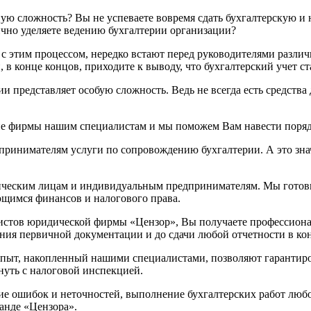
ную сложность? Вы не успеваете вовремя сдать бухгалтерскую и 
чно уделяете ведению бухгалтерии организации?
с этим процессом, нередко встают перед руководителями различн
 в конце концов, приходите к выводу, что бухгалтерский учет с
и представляет особую сложность. Ведь не всегда есть средства 
ие фирмы нашим специалистам и мы поможем Вам навести поряд
принимателям услуги по сопровождению бухгалтерии. А это зна
дическим лицам и индивидуальным предпринимателям. Мы готовы
ющимся финансов и налогового права.
тов юридической фирмы «Цензор», Вы получаете профессионал
ения первичной документации и до сдачи любой отчетности в к
опыт, накопленный нашими специалистами, позволяют гарантиро
нуть с налоговой инспекцией.
ие ошибок и неточностей, выполнение бухгалтерских работ любо
анде «Цензора».