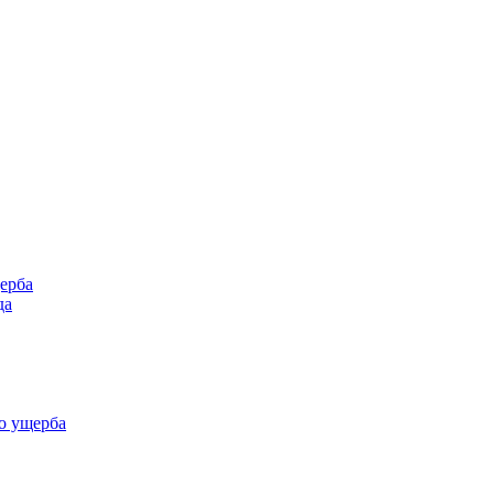
ерба
да
о ущерба