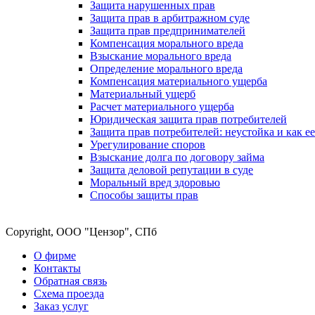
Защита нарушенных прав
Защита прав в арбитражном суде
Защита прав предпринимателей
Компенсация морального вреда
Взыскание морального вреда
Определение морального вреда
Компенсация материального ущерба
Материальный ущерб
Расчет материального ущерба
Юридическая защита прав потребителей
Защита прав потребителей: неустойка и как е
Урегулирование споров
Взыскание долга по договору займа
Защита деловой репутации в суде
Моральный вред здоровью
Способы защиты прав
Copyright, ООО "Цензор", СПб
О фирме
Контакты
Обратная связь
Схема проезда
Заказ услуг