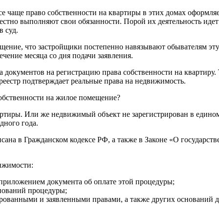
се чаще право собственности на квартиры в этих домах оформляе
стно выполняют свои обязанности. Порой их деятельность идет 
 суд.
щение, что застройщики постепенно навязывают обывателям эту 
чение месяца со дня подачи заявления.
а документов на регистрацию права собственности на квартиру. 
реестр подтверждает реальные права на недвижимость.
собственности на жилое помещение?
артиры. Или же недвижимый объект не зарегистрирован в едином
дного года.
сана в Гражданском кодексе РФ, а также в Законе «О государст
ижимости:
 приложением документа об оплате этой процедуры;
снований процедуры;
рованными и заявленными правами, а также других оснований дл