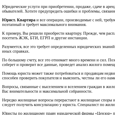
Юридические услуги при приобретении, продаже, сдаче в аренд
обывателей. Хотите предупредить ошибки и проблемы, связан
Юрист. Квартира
и все операции, производимые с ней, треб
поэтапный и требует максимального внимания.
К примеру, Вы решили приобрести квартиру. Прежде, чем расп
посетить ЖЭК, БТИ, ЕГРП и другие инстанции.
Разумеется, все это требует определенных юридических знаний
иных справках.
По большому счету, все это отнимает много времени и сил. П
соберет и проверит все данные, проведет анализ жилого помещ
Помощь юриста может также потребоваться и продавцам недви
способен проверить покупателя и выяснить, честны ли его на
Вопросы, связанные с выселением и вселением граждан в жилое 
Вас внимательности и максимальной собранности.
Нередко жилищные вопросы перерастают в жилищные споры и нич
следует получить консультацию у юриста. Специалист по жил
Юристы по жилищному праву юридической фирмы «Цензор» п