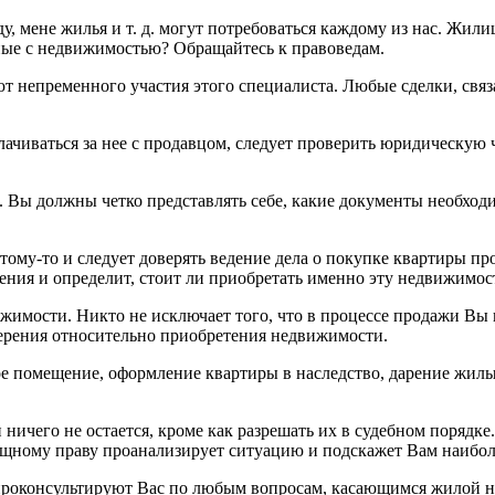
у, мене жилья и т. д. могут потребоваться каждому из нас. Жил
ные с недвижимостью? Обращайтесь к правоведам.
уют непременного участия этого специалиста. Любые сделки, св
лачиваться за нее с продавцом, следует проверить юридическую
. Вы должны четко представлять себе, какие документы необход
оэтому-то и следует доверять ведение дела о покупке квартиры
ения и определит, стоит ли приобретать именно эту недвижимос
жимости. Никто не исключает того, что в процессе продажи Вы
мерения относительно приобретения недвижимости.
помещение, оформление квартиры в наследство, дарение жилых кв
его не остается, кроме как разрешать их в судебном порядке. 
ищному праву проанализирует ситуацию и подскажет Вам наибол
роконсультируют Вас по любым вопросам, касающимся жилой 