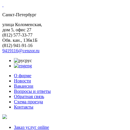
Санкт-Петербург
улица Коломенская,
дом 5, офис 27
(812)
577-33-77
Обв. кан., 136к1Б
(812)
941-91-16
9419116@cenzor.ru
рус
eng
О фирме
Новости
Вакансии
Вопросы и ответы
Обратная связь
Схема проезда
Контакты
Заказ услуг online