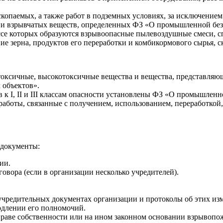
копаемых, а также работ в подземных условиях, за исключением
 и взрывчатых веществ, определенных ФЗ «О промышленной без
ссе которых образуются взрывоопасные пылевоздушные смеси, с
ение зерна, продуктов его переработки и комбикормового сырья,
токсичные, высокотоксичные вещества и вещества, представляю
 объектов».
к I, II и III классам опасности установлены ФЗ «О промышлен
работы, связанные с получением, использованием, переработко
 документы:
ии.
говора (если в организации несколько учредителей).
учредительных документах организации и протоколы об этих изм
одлении его полномочий.
раве собственности или на ином законном основании взрывопож