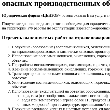
опасных производственных объе
Юридическая фирма «ЦЕНЗОР»
готова оказать Вам услуги 
Получение данного вида лицензии необходимо для юридическ
на территории РФ работы по эксплуатации взрывопожароопас
Перечень выполняемых работ на взрывопожароопас
Получение (образование) воспламеняющихся, окисляющих
на взрывопожароопасных и химически опасных производств
Использование воспламеняющихся, окисляющих, горючих
объектах.
Переработка воспламеняющихся, окисляющих, горючих, в
Хранение воспламеняющихся, окисляющих, горючих, взры
Транспортирование воспламеняющихся, окисляющих, гор
объектах.
Уничтожение воспламеняющихся, окисляющих, горючих, 
объектах.
Использование (эксплуатация) на объектах оборудования
пара, газа (в газообразном, сжиженном состоянии);
воды при температуре нагрева более 115 градусов Ц
иных жидкостей при температуре, превышающей тем
Получение расплавов черных и цветных металлов, сплаво