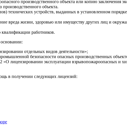
оопасного производственного объекта или копию заключения э
 производственного объекта.
ов) технических устройств, выданных в установленном порядке
ение вреда жизни, здоровью или имуществу других лиц и окружа
 о квалификации работников.
 основании:
ензировании отдельных видов деятельности»;
 промышленной безопасности опасных производственных объект
92 «О лицензировании эксплуатации взрывопожароопасных и хими
ощь в получении следующих лицензий:
зоре