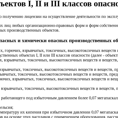
ктов I, II и III классов опасн
по получению лицензии на осуществление деятельности по эксп
их лиц любых организационно-правовых форм и форм собствен
ных производственных объектов.
ных и химически опасных производственных объекта
, горючих, взрывчатых, токсичных, высокотоксичных веществ 
енных объектах I, II или III классов опасности (далее - объект
, взрывчатых, токсичных, высокотоксичных веществ и веществ,
зрывчатых, токсичных, высокотоксичных веществ и веществ, пр
вчатых, токсичных, высокотоксичных веществ и веществ, пред
ючих, взрывчатых, токсичных, высокотоксичных веществ и веще
взрывчатых, токсичных, высокотоксичных веществ и веществ, 
, работающего под избыточным давлением более 0,07 мегапаскал
ельсия;
пературу их кипения при избыточном давлении 0,07 мегапаска
в на основе этих расплавов с применением оборудования, рассч